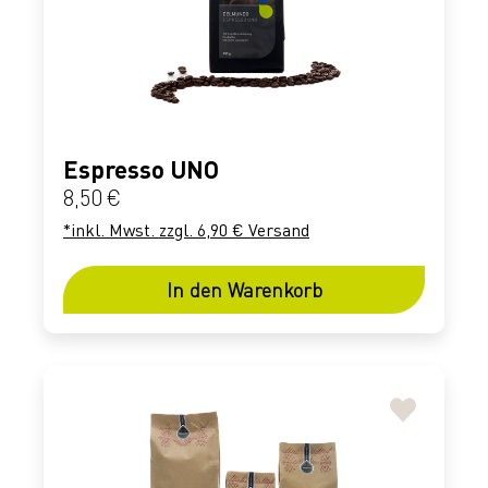
Espresso UNO
Regulärer Preis:
8,50 €
*inkl. Mwst. zzgl. 6,90 € Versand
In den Warenkorb