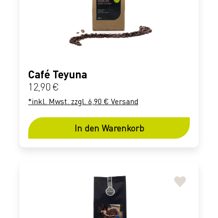
Café Teyuna
Regulärer Preis:
12,90 €
*inkl. Mwst. zzgl. 6,90 € Versand
In den Warenkorb