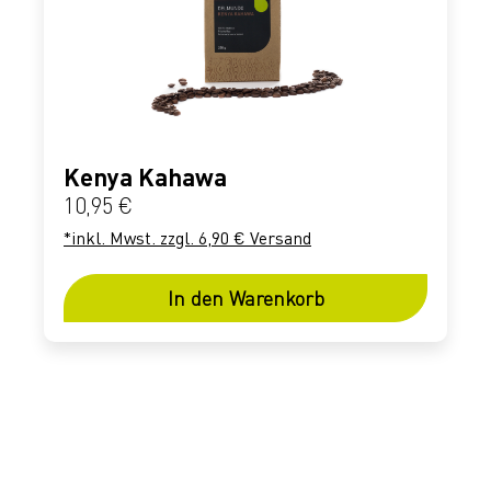
Kenya Kahawa
Regulärer Preis:
10,95 €
*inkl. Mwst. zzgl. 6,90 € Versand
In den Warenkorb