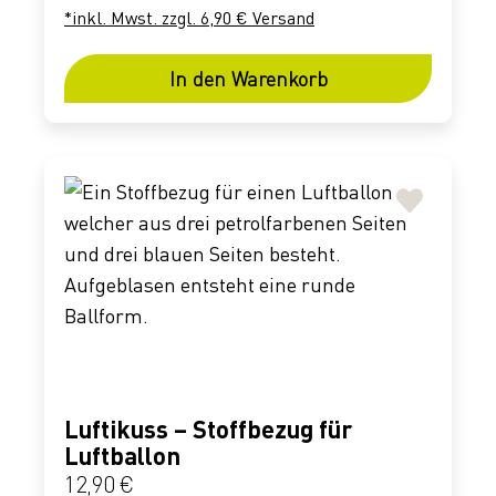
*inkl. Mwst. zzgl. 6,90 € Versand
In den Warenkorb
Luftikuss – Stoffbezug für
Luftballon
Regulärer Preis:
12,90 €