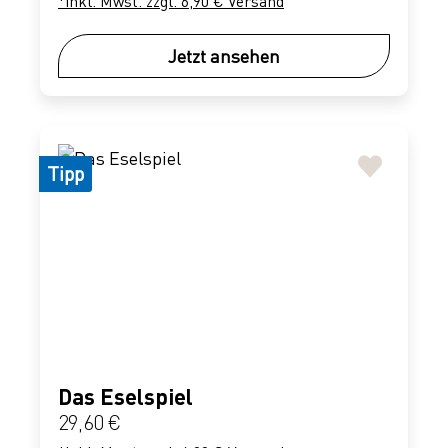
*inkl. Mwst. zzgl. 6,90 € Versand
Jetzt ansehen
Tipp
Das Eselspiel
Regulärer Preis:
29,60 €