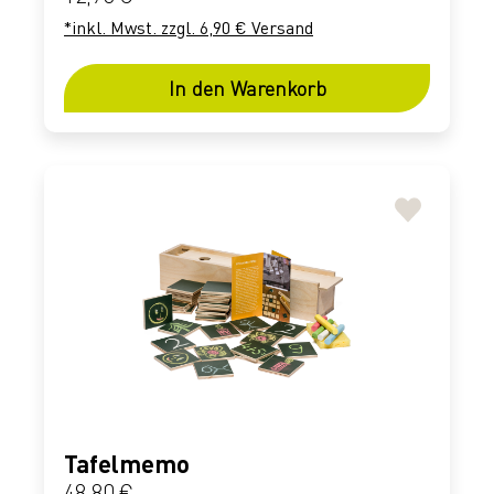
*inkl. Mwst. zzgl. 6,90 € Versand
In den Warenkorb
Tafelmemo
Regulärer Preis:
48,80 €