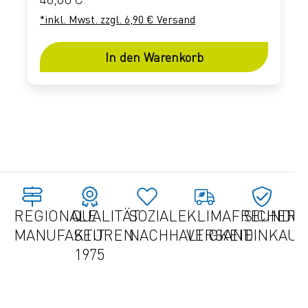
*inkl. Mwst. zzgl. 6,90 € Versand
In den Warenkorb
REGIONALE
QUALITÄT
SOZIALE
KLIMAFREUNDLI
SICHER
MANUFAKTUREN
SEIT
NACHHALTIGKEIT
VERSAND
EINKAU
1975