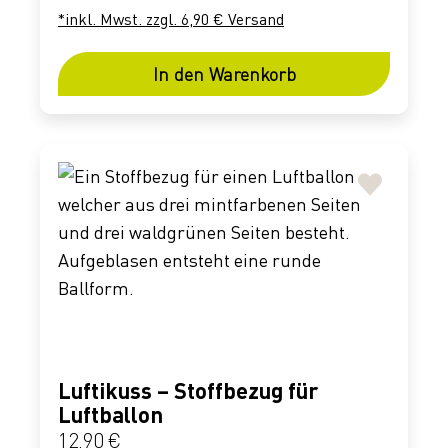
*inkl. Mwst. zzgl. 6,90 € Versand
In den Warenkorb
Luftikuss – Stoffbezug für
Luftballon
Regulärer Preis:
12,90 €