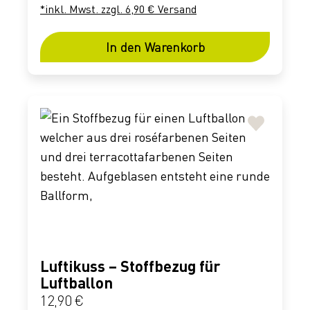
*inkl. Mwst. zzgl. 6,90 € Versand
In den Warenkorb
Luftikuss – Stoffbezug für
Luftballon
Regulärer Preis:
12,90 €