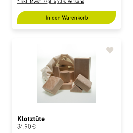
*inkl. Mwst. zzgl. 6,90 € Versand
In den Warenkorb
Klotztüte
Regulärer Preis:
34,90 €