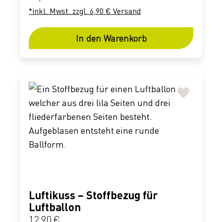
*inkl. Mwst. zzgl. 6,90 € Versand
In den Warenkorb
Luftikuss – Stoffbezug für
Luftballon
Regulärer Preis:
12,90 €