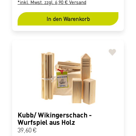
*inkl. Mwst. zzgl. 6,90 € Versand
In den Warenkorb
Kubb/ Wikingerschach -
Wurfspiel aus Holz
Regulärer Preis:
39,60 €