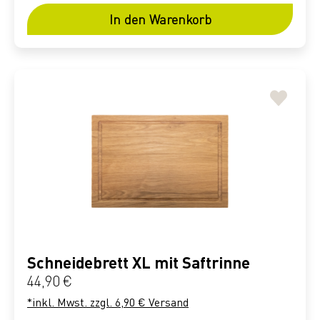
In den Warenkorb
Schneidebrett XL mit Saftrinne
Regulärer Preis:
44,90 €
*inkl. Mwst. zzgl. 6,90 € Versand