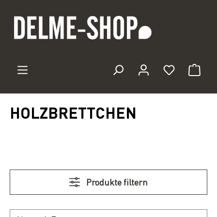
Zum Hauptinhalt springen
Du hast 0 
HOLZBRETTCHEN
Produkte filtern