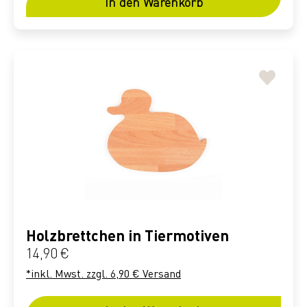
In den Warenkorb
Holzbrettchen in Tiermotiven
Regulärer Preis:
14,90 €
*inkl. Mwst. zzgl. 6,90 € Versand