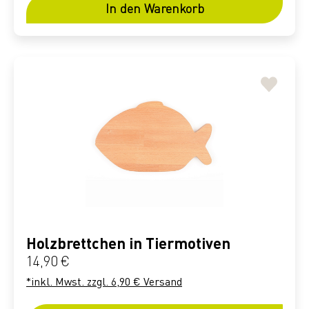
In den Warenkorb
Holzbrettchen in Tiermotiven
Regulärer Preis:
14,90 €
*inkl. Mwst. zzgl. 6,90 € Versand