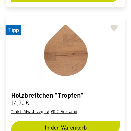
Tipp
Holzbrettchen "Tropfen"
Regulärer Preis:
14,90 €
*inkl. Mwst. zzgl. 6,90 € Versand
In den Warenkorb