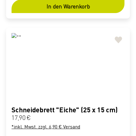
In den Warenkorb
Schneidebrett "Eiche" (25 x 15 cm)
Regulärer Preis:
17,90 €
*inkl. Mwst. zzgl. 6,90 € Versand