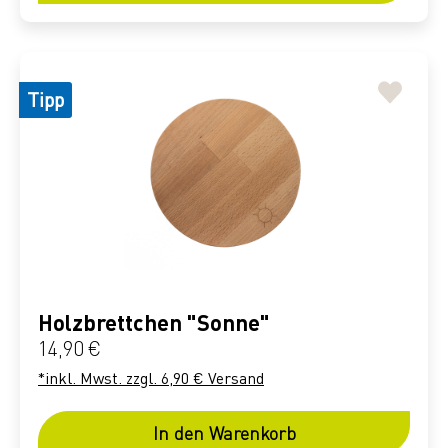
Tipp
Holzbrettchen "Sonne"
Regulärer Preis:
14,90 €
*inkl. Mwst. zzgl. 6,90 € Versand
In den Warenkorb