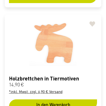
Holzbrettchen in Tiermotiven
Regulärer Preis:
14,90 €
*inkl. Mwst. zzgl. 6,90 € Versand
In den Warenkorb