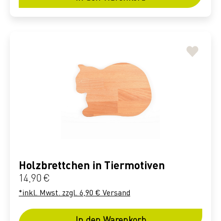
Holzbrettchen in Tiermotiven
Regulärer Preis:
14,90 €
*inkl. Mwst. zzgl. 6,90 € Versand
In den Warenkorb