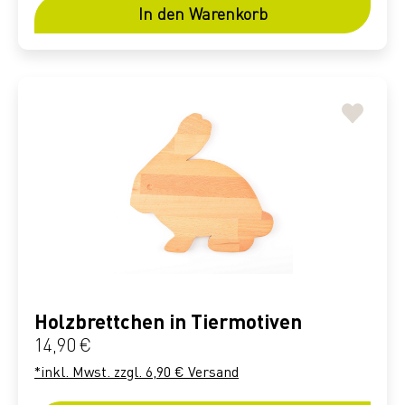
In den Warenkorb
Holzbrettchen in Tiermotiven
Regulärer Preis:
14,90 €
*inkl. Mwst. zzgl. 6,90 € Versand