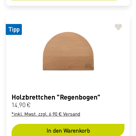
Tipp
Holzbrettchen "Regenbogen"
Regulärer Preis:
14,90 €
*inkl. Mwst. zzgl. 6,90 € Versand
In den Warenkorb