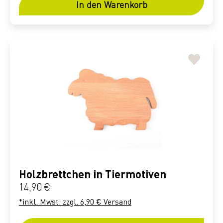
In den Warenkorb
Holzbrettchen in Tiermotiven
Regulärer Preis:
14,90 €
*inkl. Mwst. zzgl. 6,90 € Versand