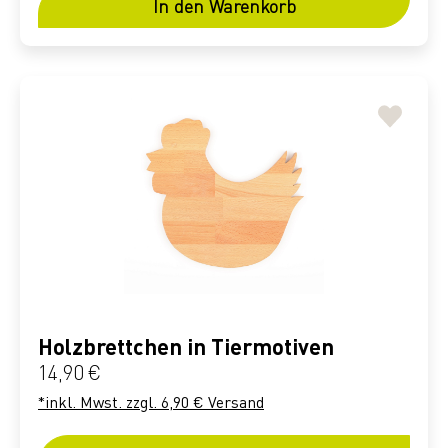
In den Warenkorb
Holzbrettchen in Tiermotiven
Regulärer Preis:
14,90 €
*inkl. Mwst. zzgl. 6,90 € Versand