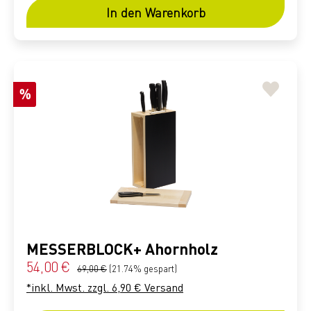
In den Warenkorb
Rabatt
%
MESSERBLOCK+ Ahornholz
Verkaufspreis:
54,00 €
Regulärer Preis:
69,00 €
(21.74% gespart)
*inkl. Mwst. zzgl. 6,90 € Versand