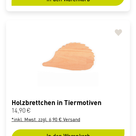
Holzbrettchen in Tiermotiven
Regulärer Preis:
14,90 €
*inkl. Mwst. zzgl. 6,90 € Versand
In den Warenkorb