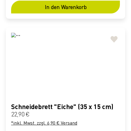
In den Warenkorb
Schneidebrett "Eiche" (35 x 15 cm)
Regulärer Preis:
22,90 €
*inkl. Mwst. zzgl. 6,90 € Versand