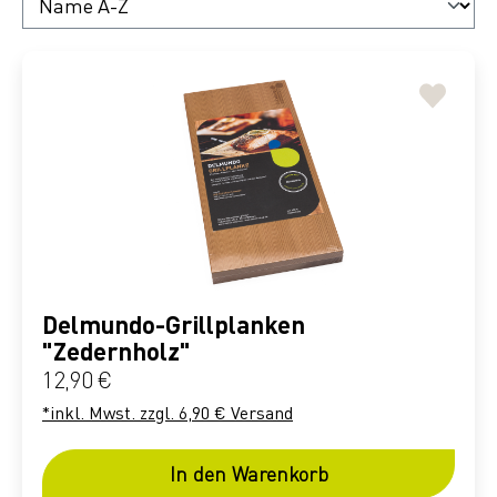
Delmundo-Grillplanken
"Zedernholz"
Regulärer Preis:
12,90 €
*inkl. Mwst. zzgl. 6,90 € Versand
In den Warenkorb