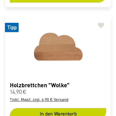
Tipp
Holzbrettchen "Wolke"
Regulärer Preis:
14,90 €
*inkl. Mwst. zzgl. 6,90 € Versand
In den Warenkorb