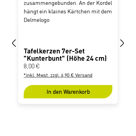
Tafelkerzen 7er-Set
T
"Kunterbunt" (Höhe 24 cm)
D
Regulärer Preis:
R
8,00 €
7
*inkl. Mwst. zzgl. 6,90 € Versand
*
In den Warenkorb