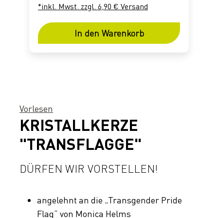
*inkl. Mwst. zzgl. 6,90 € Versand
*
In den Warenkorb
Vorlesen
KRISTALLKERZE
"TRANSFLAGGE"
DÜRFEN WIR VORSTELLEN!
angelehnt an die „Transgender Pride
Flag“ von Monica Helms