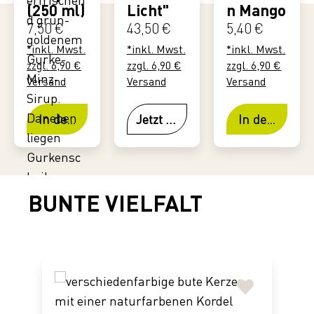
(250 ml)
Licht"
n Mango
Regulärer Preis:
Regulärer Preis:
Regulärer Prei
7,50 €
43,50 €
5,40 €
*inkl. Mwst.
*inkl. Mwst.
*inkl. Mwst.
zzgl. 6,90 €
zzgl. 6,90 €
zzgl. 6,90 €
Versand
Versand
Versand
In den Warenkorb
Jetzt ansehen
In den Waren
BUNTE VIELFALT
Produktgalerie überspringen