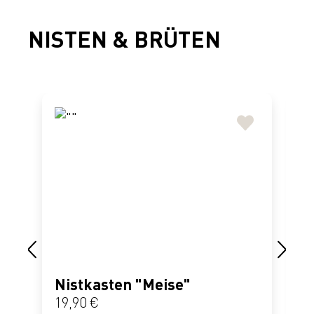
NISTEN & BRÜTEN
Produktgalerie überspringen
Nistkasten "Meise"
N
Regulärer Preis:
R
19,90 €
2