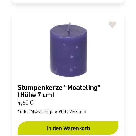
Stumpenkerze "Moateling"
(Höhe 7 cm)
Regulärer Preis:
4,60 €
*inkl. Mwst. zzgl. 6,90 € Versand
In den Warenkorb