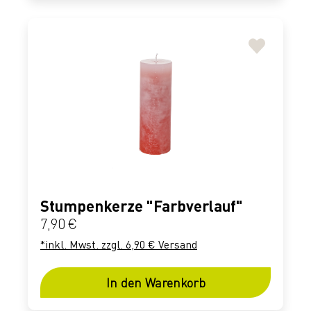
Stumpenkerze "Farbverlauf"
Regulärer Preis:
7,90 €
*inkl. Mwst. zzgl. 6,90 € Versand
In den Warenkorb