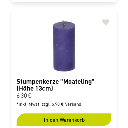
Stumpenkerze "Moateling"
(Höhe 13cm)
Regulärer Preis:
6,30 €
*inkl. Mwst. zzgl. 6,90 € Versand
In den Warenkorb