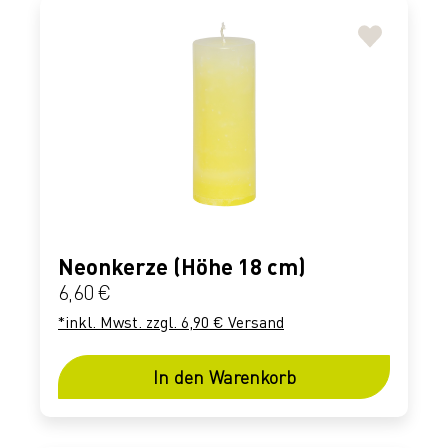
Neonkerze (Höhe 18 cm)
Regulärer Preis:
6,60 €
*inkl. Mwst. zzgl. 6,90 € Versand
In den Warenkorb