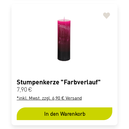
Stumpenkerze "Farbverlauf"
Regulärer Preis:
7,90 €
*inkl. Mwst. zzgl. 6,90 € Versand
In den Warenkorb