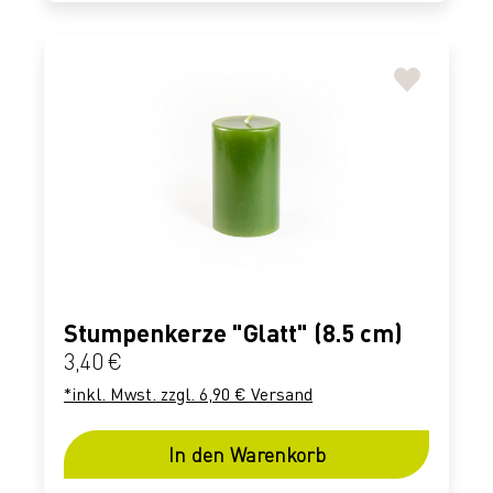
Stumpenkerze "Glatt" (8.5 cm)
Regulärer Preis:
3,40 €
*inkl. Mwst. zzgl. 6,90 € Versand
In den Warenkorb