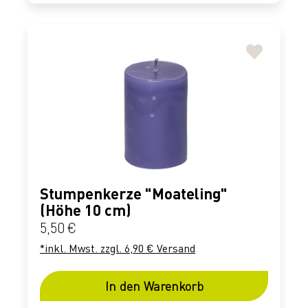
Stumpenkerze "Moateling"
(Höhe 10 cm)
Regulärer Preis:
5,50 €
*inkl. Mwst. zzgl. 6,90 € Versand
In den Warenkorb