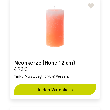
Neonkerze (Höhe 12 cm)
Regulärer Preis:
4,90 €
*inkl. Mwst. zzgl. 6,90 € Versand
In den Warenkorb