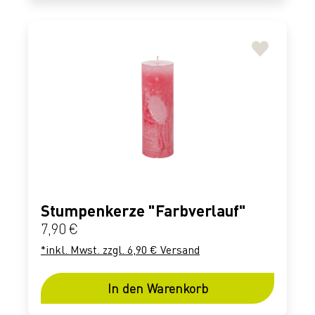
Stumpenkerze "Farbverlauf"
Regulärer Preis:
7,90 €
*inkl. Mwst. zzgl. 6,90 € Versand
In den Warenkorb