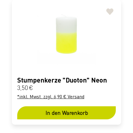
Stumpenkerze "Duoton" Neon
Regulärer Preis:
3,50 €
*inkl. Mwst. zzgl. 6,90 € Versand
In den Warenkorb