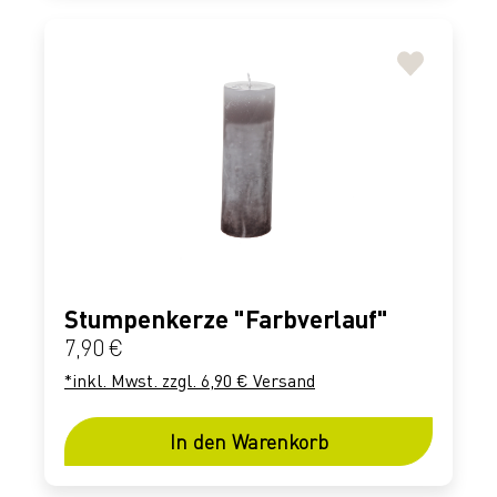
Stumpenkerze "Farbverlauf"
Regulärer Preis:
7,90 €
*inkl. Mwst. zzgl. 6,90 € Versand
In den Warenkorb