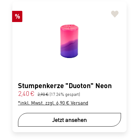
Rabatt
%
Stumpenkerze "Duoton" Neon
Verkaufspreis:
2,40 €
Regulärer Preis:
2,90 €
(17.24% gespart)
*inkl. Mwst. zzgl. 6,90 € Versand
Jetzt ansehen