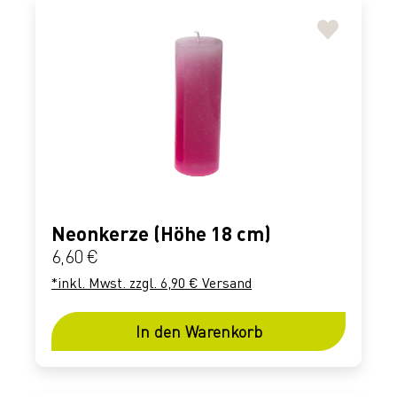
Neonkerze (Höhe 18 cm)
Regulärer Preis:
6,60 €
*inkl. Mwst. zzgl. 6,90 € Versand
In den Warenkorb