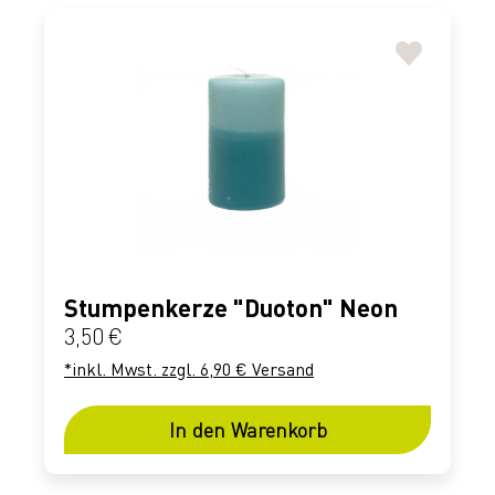
Stumpenkerze "Duoton" Neon
Regulärer Preis:
3,50 €
*inkl. Mwst. zzgl. 6,90 € Versand
In den Warenkorb