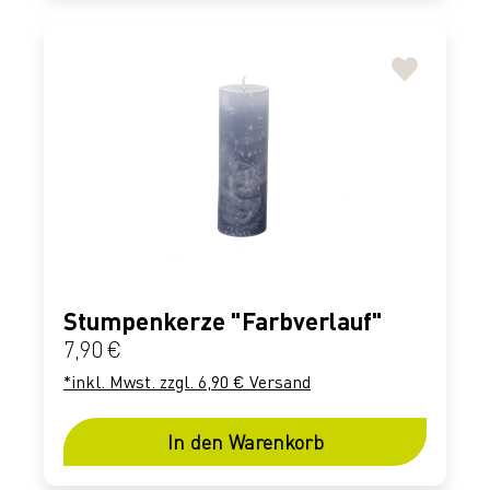
Stumpenkerze "Farbverlauf"
Regulärer Preis:
7,90 €
*inkl. Mwst. zzgl. 6,90 € Versand
In den Warenkorb