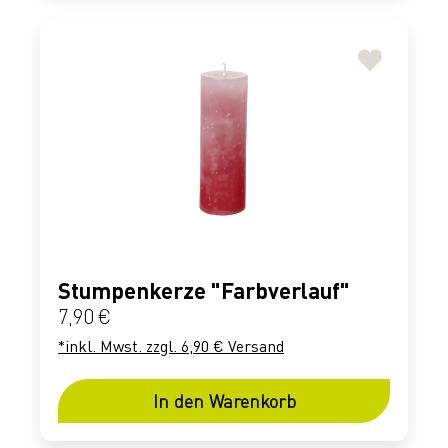
Stumpenkerze "Farbverlauf"
Regulärer Preis:
7,90 €
*inkl. Mwst. zzgl. 6,90 € Versand
In den Warenkorb