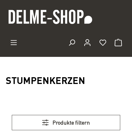
Zum Hauptinhalt springen
Du hast 0 
STUMPENKERZEN
Produkte filtern