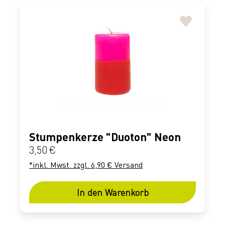
Stumpenkerze "Duoton" Neon
Regulärer Preis:
3,50 €
*inkl. Mwst. zzgl. 6,90 € Versand
In den Warenkorb