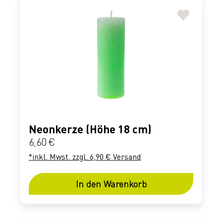
Neonkerze (Höhe 18 cm)
Regulärer Preis:
6,60 €
*inkl. Mwst. zzgl. 6,90 € Versand
In den Warenkorb