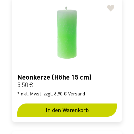
Neonkerze (Höhe 15 cm)
Regulärer Preis:
5,50 €
*inkl. Mwst. zzgl. 6,90 € Versand
In den Warenkorb