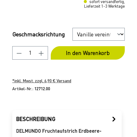
sofort versandfertig,
Lieferzeit 1-3 Werktage
Auswählen
Geschmacksrichtung
Produkt Anzahl: Gib den gewünschten 
In den Warenkorb
*inkl. Mwst. zzgl. 6,90 € Versand
Artikel-Nr.:
12712.00
BESCHREIBUNG
DELMUNDO Fruchtaufstrich Erdbeere-