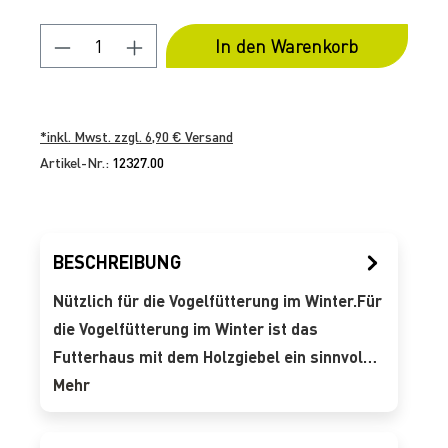
Produkt Anzahl: Gib den gewünschten 
In den Warenkorb
*inkl. Mwst. zzgl. 6,90 € Versand
Artikel-Nr.:
12327.00
BESCHREIBUNG
Nützlich für die Vogelfütterung im Winter.Für
die Vogelfütterung im Winter ist das
Futterhaus mit dem Holzgiebel ein sinnvol…
Mehr