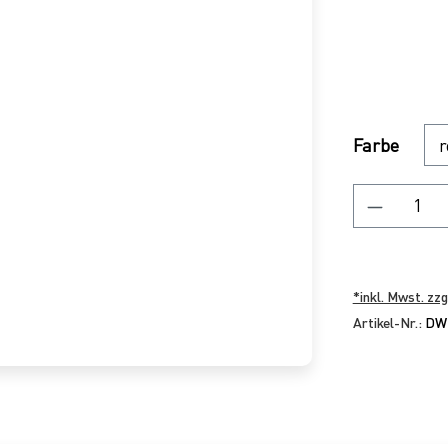
Regulärer P
Ausw
Farbe
Produkt
*inkl. Mwst. zzg
Artikel-Nr.:
DW1