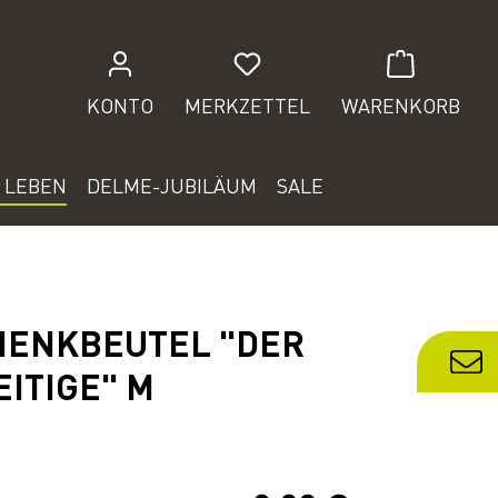
Du hast 0 Produkte auf de
KONTO
MERKZETTEL
WARENKORB
 LEBEN
DELME-JUBILÄUM
SALE
HENKBEUTEL "DER
EITIGE" M