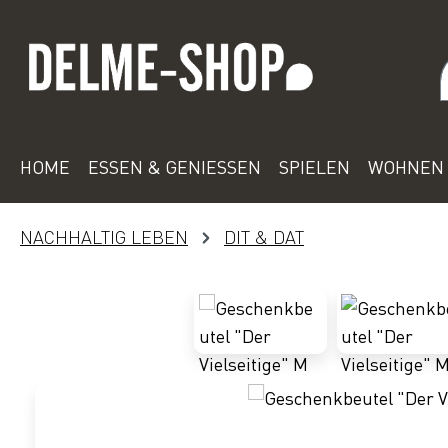
 Hauptinhalt springen
Zur Suche springen
Zur Hauptnavigation springen
HOME
ESSEN & GENIESSEN
SPIELEN
WOHNEN 
NACHHALTIG LEBEN
DIT & DAT
Bildergalerie überspringen