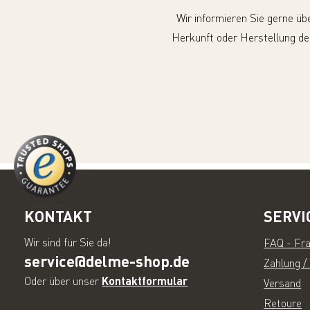
Wir informieren Sie gerne üb
Herkunft oder Herstellung de
KONTAKT
SERVI
Wir sind für Sie da!
FAQ - Fr
service@delme-shop.de
Zahlung /
Oder über unser
Kontaktformular
Versand
Retoure