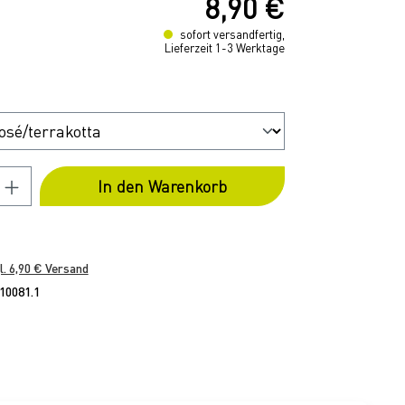
8,90 €
reis:
sofort versandfertig,
Lieferzeit 1-3 Werktage
ählen
 Anzahl: Gib den gewünschten Wert ein
In den Warenkorb
l. 6,90 € Versand
0081.1