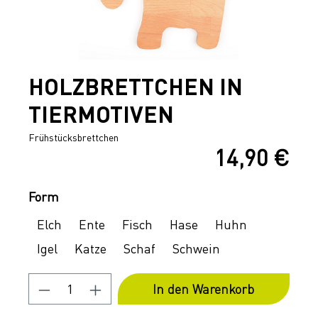
HOLZBRETTCHEN IN
TIERMOTIVEN
Frühstücksbrettchen
14,90 €
Regulärer Preis:
Auswählen
Form
Elch
Ente
Fisch
Hase
Huhn
Igel
Katze
Schaf
Schwein
Produkt Anzahl: Gib den gewünschten 
In den Warenkorb