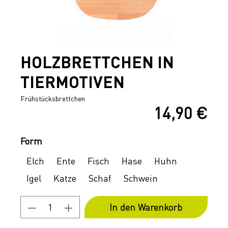
HOLZBRETTCHEN IN
TIERMOTIVEN
Frühstücksbrettchen
14,90 €
Regulärer Preis:
Auswählen
Form
Elch
Ente
Fisch
Hase
Huhn
Igel
Katze
Schaf
Schwein
Produkt Anzahl: Gib den gewünschten 
In den Warenkorb