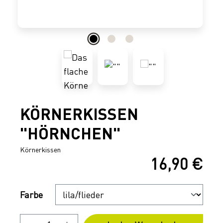
KÖRNERKISSEN
"HÖRNCHEN"
Körnerkissen
16,90 €
Regulärer Preis:
Auswählen
Farbe
Produkt Anzahl: Gib den gewünschten 