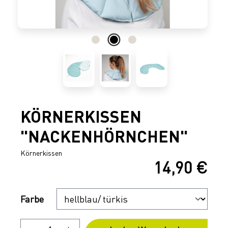
KÖRNERKISSEN
"NACKENHÖRNCHEN"
Körnerkissen
14,90 €
Regulärer Preis:
Auswählen
Farbe
Produkt Anzahl: Gib den gewünschten 