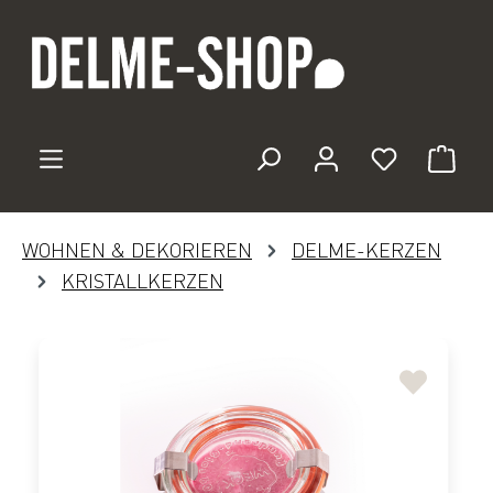
Zum Hauptinhalt springen
Du hast 0 
WOHNEN & DEKORIEREN
DELME-KERZEN
KRISTALLKERZEN
Bildergalerie überspringen