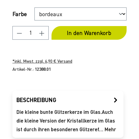
Auswählen
Farbe
Produkt Anzahl: Gib den gewünschten 
In den Warenkorb
*inkl. Mwst. zzgl. 6,90 € Versand
Artikel-Nr.:
12388.01
BESCHREIBUNG
Die kleine bunte Glitzerkerze im Glas.Auch
die kleine Version der Kristallkerze im Glas
ist durch ihren besonderen Glitzeref…
Mehr