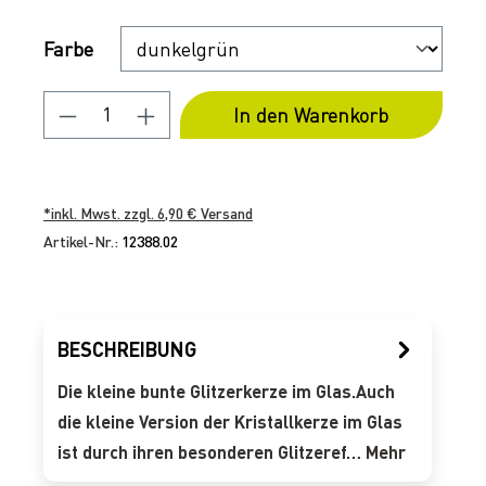
Auswählen
Farbe
Produkt Anzahl: Gib den gewünschten 
In den Warenkorb
*inkl. Mwst. zzgl. 6,90 € Versand
Artikel-Nr.:
12388.02
BESCHREIBUNG
Die kleine bunte Glitzerkerze im Glas.Auch
die kleine Version der Kristallkerze im Glas
ist durch ihren besonderen Glitzeref…
Mehr