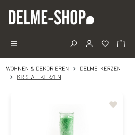
Zum Hauptinhalt springen
Du hast 0 
WOHNEN & DEKORIEREN
DELME-KERZEN
KRISTALLKERZEN
Bildergalerie überspringen