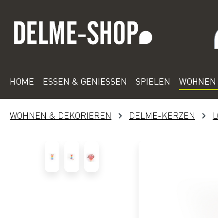
 Hauptinhalt springen
Zur Suche springen
Zur Hauptnavigation springen
HOME
ESSEN & GENIESSEN
SPIELEN
WOHNEN 
WOHNEN & DEKORIEREN
DELME-KERZEN
L
Bildergalerie überspringen