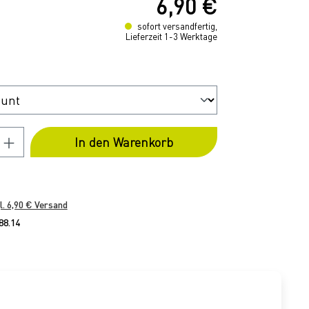
6,90 €
reis:
sofort versandfertig,
Lieferzeit 1-3 Werktage
ählen
 Anzahl: Gib den gewünschten Wert ein
In den Warenkorb
l. 6,90 € Versand
88.14