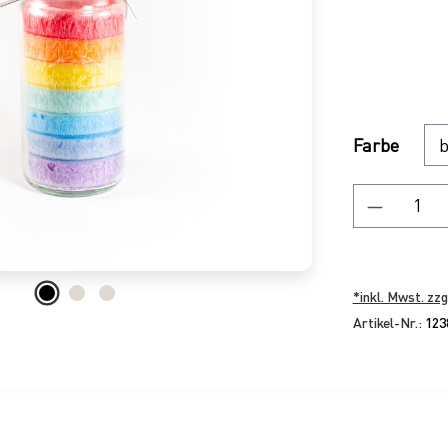
Regulärer P
Ausw
Farbe
Produkt
*inkl. Mwst. zzg
Artikel-Nr.:
123