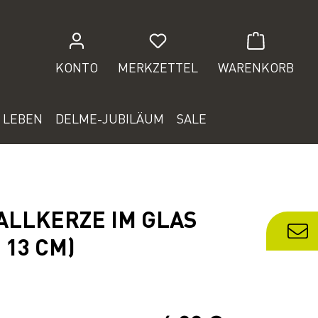
Du hast 0 Produkte auf de
KONTO
MERKZETTEL
WARENKORB
 LEBEN
DELME-JUBILÄUM
SALE
ALLKERZE IM GLAS
 13 CM)