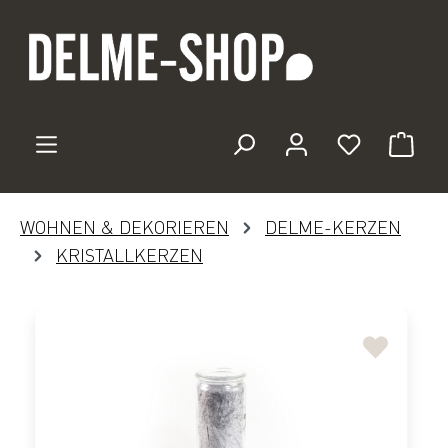
Zum Hauptinhalt springen
Du hast 0 
WOHNEN & DEKORIEREN
DELME-KERZEN
KRISTALLKERZEN
Bildergalerie überspringen