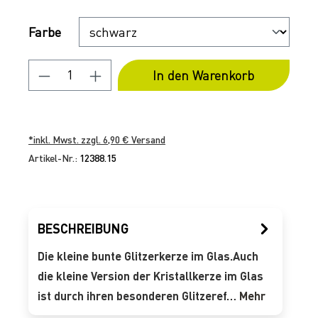
Auswählen
Farbe
Produkt Anzahl: Gib den gewünschten 
In den Warenkorb
*inkl. Mwst. zzgl. 6,90 € Versand
Artikel-Nr.:
12388.15
BESCHREIBUNG
Die kleine bunte Glitzerkerze im Glas.Auch
die kleine Version der Kristallkerze im Glas
ist durch ihren besonderen Glitzeref…
Mehr