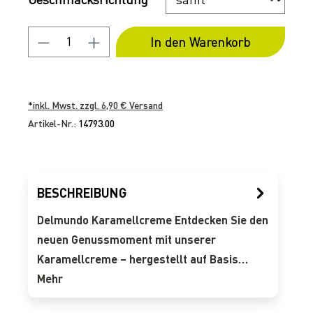
Produkt Anzahl: Gib den gewünschten 
In den Warenkorb
*inkl. Mwst. zzgl. 6,90 € Versand
Artikel-Nr.:
14793.00
BESCHREIBUNG
Delmundo Karamellcreme Entdecken Sie den
neuen Genussmoment mit unserer
Karamellcreme – hergestellt auf Basis…
Mehr