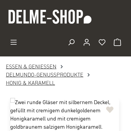
Zum Hauptinhalt springen
Du hast 0 
ESSEN & GENIESSEN
DELMUNDO-GENUSSPRODUKTE
HONIG & KARAMELL
Bildergalerie überspringen