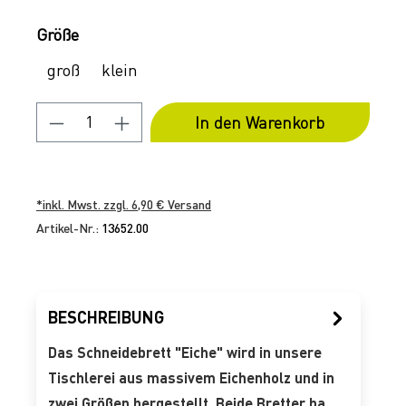
Auswählen
Größe
groß
klein
Produkt Anzahl: Gib den gewünschten 
In den Warenkorb
*inkl. Mwst. zzgl. 6,90 € Versand
Artikel-Nr.:
13652.00
BESCHREIBUNG
Das Schneidebrett "Eiche" wird in unsere
Tischlerei aus massivem Eichenholz und in
zwei Größen hergestellt. Beide Bretter ha…