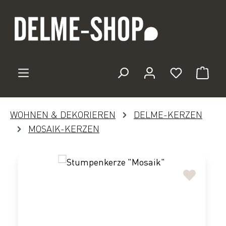
Zum Hauptinhalt springen
Du hast 0 
WOHNEN & DEKORIEREN
DELME-KERZEN
MOSAIK-KERZEN
Bildergalerie überspringen