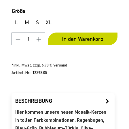
Auswählen
Größe
L
M
S
XL
Produkt Anzahl: Gib den gewünschten 
In den Warenkorb
*inkl. Mwst. zzgl. 6,90 € Versand
Artikel-Nr.:
12398.05
BESCHREIBUNG
Hier kommen unsere neuen Mosaik-Kerzen
in tollen Farbkombinationen: Regenbogen,
Blau-Grün, Bubblegum-Türkis, Olive-