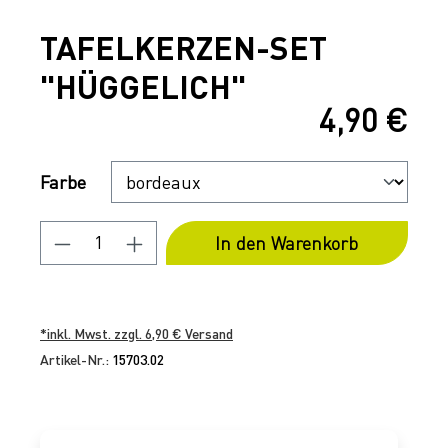
TAFELKERZEN-SET
"HÜGGELICH"
4,90 €
Regulärer Preis:
Auswählen
Farbe
Produkt Anzahl: Gib den gewünschten 
In den Warenkorb
*inkl. Mwst. zzgl. 6,90 € Versand
Artikel-Nr.:
15703.02