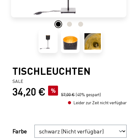
TISCHLEUCHTEN
SALE
34,20 €
Verkaufspreis:
%
Regulärer Preis:
57,00 €
(40% gespart)
Leider zur Zeit nicht verfügbar
Auswählen
Farbe