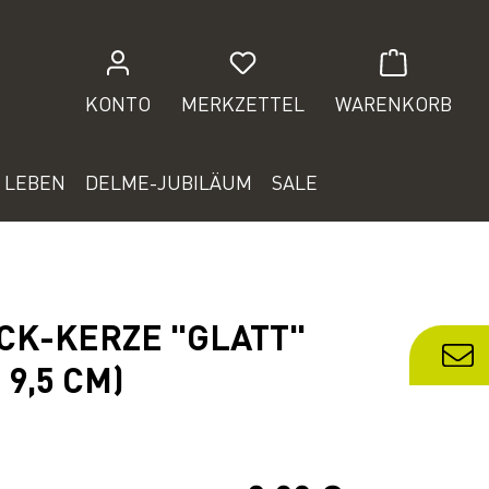
Du hast 0 Produkte auf de
KONTO
MERKZETTEL
WARENKORB
 LEBEN
DELME-JUBILÄUM
SALE
CK-KERZE "GLATT"
 9,5 CM)