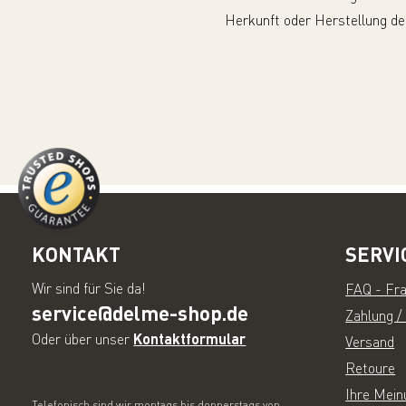
Herkunft oder Herstellung de
KONTAKT
SERVI
Wir sind für Sie da!
FAQ - Fr
service@delme-shop.de
Zahlung /
Oder über unser
Kontaktformular
Versand
Retoure
Ihre Me
Telefonisch sind wir montags bis donnerstags von