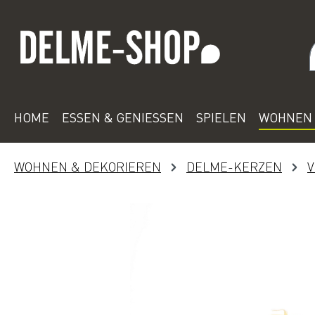
 Hauptinhalt springen
Zur Suche springen
Zur Hauptnavigation springen
HOME
ESSEN & GENIESSEN
SPIELEN
WOHNEN 
WOHNEN & DEKORIEREN
DELME-KERZEN
V
Bildergalerie überspringen