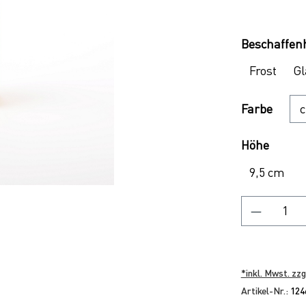
Regulärer P
Beschaffenh
Frost
Gl
Ausw
Farbe
Auswä
Höhe
9,5 cm
Produkt
*inkl. Mwst. zzg
Artikel-Nr.:
124