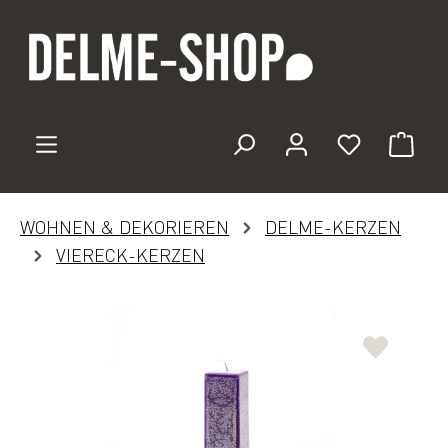
Zum Hauptinhalt springen
Du hast 0 
WOHNEN & DEKORIEREN
DELME-KERZEN
VIERECK-KERZEN
Bildergalerie überspringen