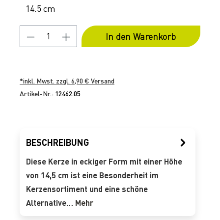
14.5 cm
Produkt Anzahl: Gib den gewünschten 
In den Warenkorb
*inkl. Mwst. zzgl. 6,90 € Versand
Artikel-Nr.:
12462.05
BESCHREIBUNG
Diese Kerze in eckiger Form mit einer Höhe
von 14,5 cm ist eine Besonderheit im
Kerzensortiment und eine schöne
Alternative…
Mehr