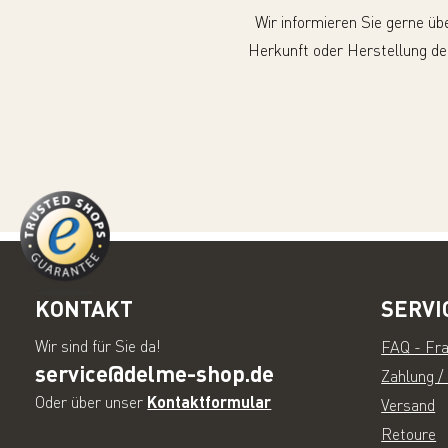
Wir informieren Sie gerne üb
Herkunft oder Herstellung de
KONTAKT
SERVI
Wir sind für Sie da!
FAQ - Fr
service@delme-shop.de
Zahlung /
Oder über unser
Kontaktformular
Versand
Retoure