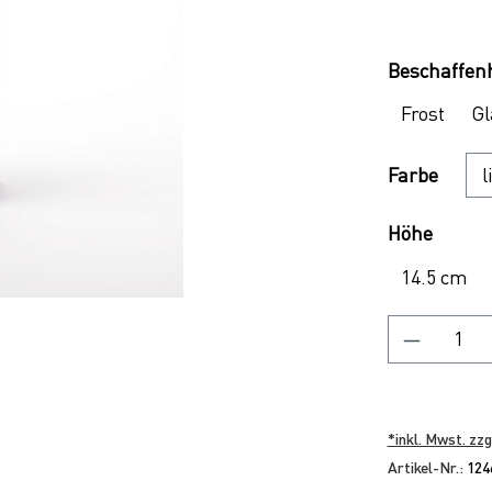
Regulärer P
Beschaffenh
Frost
Gl
Ausw
Farbe
Auswä
Höhe
14.5 cm
Produkt
*inkl. Mwst. zzg
Artikel-Nr.:
124