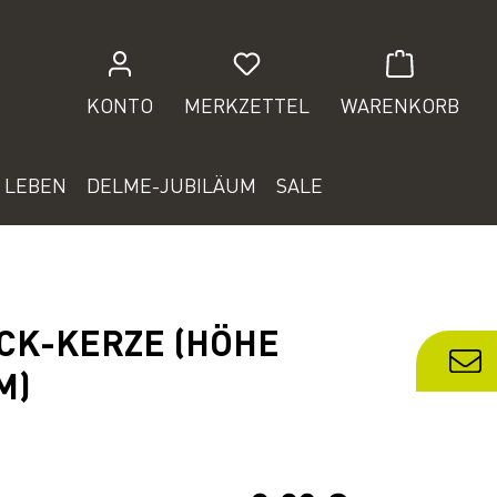
Du hast 0 Produkte auf de
KONTO
MERKZETTEL
WARENKORB
 LEBEN
DELME-JUBILÄUM
SALE
CK-KERZE (HÖHE
M)