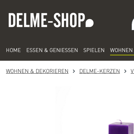
 Hauptinhalt springen
Zur Suche springen
Zur Hauptnavigation springen
HOME
ESSEN & GENIESSEN
SPIELEN
WOHNEN 
WOHNEN & DEKORIEREN
DELME-KERZEN
V
Bildergalerie überspringen