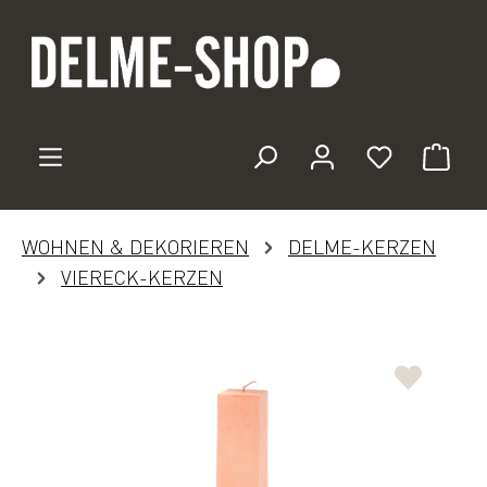
Zum Hauptinhalt springen
Du hast 0 
WOHNEN & DEKORIEREN
DELME-KERZEN
VIERECK-KERZEN
Bildergalerie überspringen