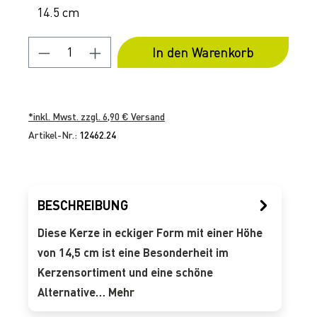
14.5 cm
Produkt Anzahl: Gib den gewünschten 
In den Warenkorb
*inkl. Mwst. zzgl. 6,90 € Versand
Artikel-Nr.:
12462.24
BESCHREIBUNG
Diese Kerze in eckiger Form mit einer Höhe
von 14,5 cm ist eine Besonderheit im
Kerzensortiment und eine schöne
Alternative…
Mehr