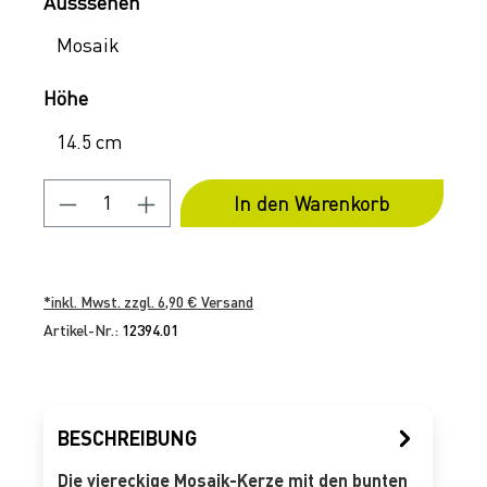
Auswählen
Ausssehen
Mosaik
Auswählen
Höhe
14.5 cm
Produkt Anzahl: Gib den gewünschten 
In den Warenkorb
*inkl. Mwst. zzgl. 6,90 € Versand
Artikel-Nr.:
12394.01
BESCHREIBUNG
Die viereckige Mosaik-Kerze mit den bunten