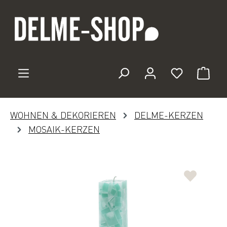
Zum Hauptinhalt springen
Du hast 0 
WOHNEN & DEKORIEREN
DELME-KERZEN
MOSAIK-KERZEN
Bildergalerie überspringen